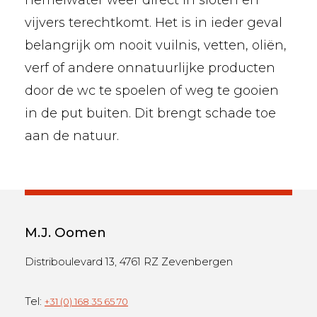
hemelwater weer direct in sloten en
vijvers terechtkomt. Het is in ieder geval
belangrijk om nooit vuilnis, vetten, oliën,
verf of andere onnatuurlijke producten
door de wc te spoelen of weg te gooien
in de put buiten. Dit brengt schade toe
aan de natuur.
M.J. Oomen
Distriboulevard 13, 4761 RZ Zevenbergen
Tel:
+31 (0) 168 35 65 70