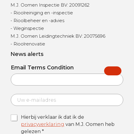
M.J. Oomen Inspectie BV: 20091262
- Rioolreiniging en -inspectie
- Rioolbeheer en -advies
- Weginspectie
M.J. Oomen Leidingtechniek BV: 20075696
- Rioolrenovatie
News alerts
Email Terms Condition
E
m
a
i
T
Hierbij verklaar ik dat ik de
l
e
*
privacyverklaring
van M.J. Oomen heb
r
gelezen *