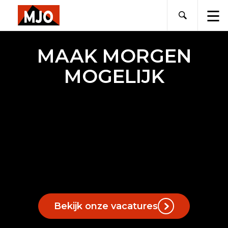
Skip
to
content
MAAK MORGEN
MOGELIJK
Bekijk onze vacatures