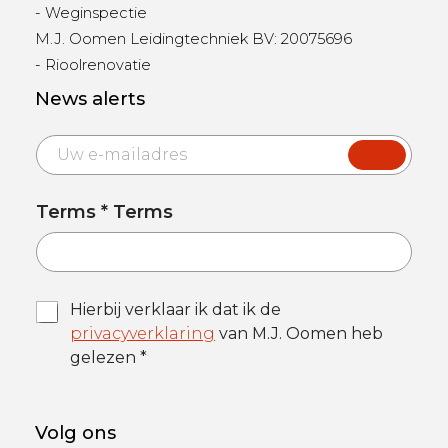
- Weginspectie
M.J. Oomen Leidingtechniek BV: 20075696
- Rioolrenovatie
News alerts
E
m
a
i
Terms * Terms
l
*
T
Hierbij verklaar ik dat ik de
e
privacyverklaring
van M.J. Oomen heb
r
gelezen *
m
s
&
C
Volg ons
o