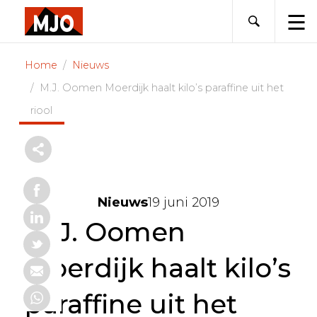
Skip
to
content
Home
Nieuws
M.J. Oomen Moerdijk haalt kilo’s paraffine uit het
riool
Nieuws
19 juni 2019
M.J. Oomen
Moerdijk haalt kilo’s
paraffine uit het