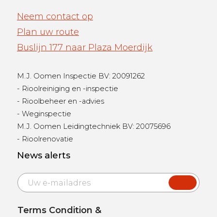
Neem contact op
Plan uw route
Buslijn 177 naar Plaza Moerdijk
M.J. Oomen Inspectie BV: 20091262
- Rioolreiniging en -inspectie
- Rioolbeheer en -advies
- Weginspectie
M.J. Oomen Leidingtechniek BV: 20075696
- Rioolrenovatie
News alerts
E
m
a
i
Terms Condition &
l