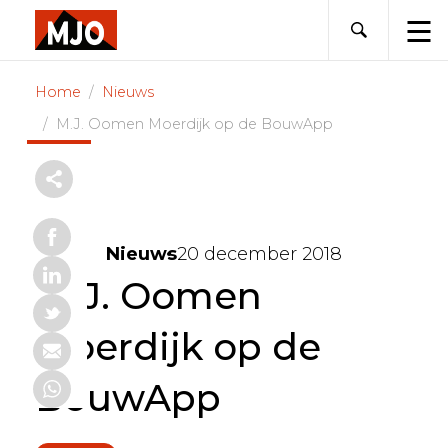
Skip
to
content
Home
Nieuws
M.J. Oomen Moerdijk op de BouwApp
Nieuws
20 december 2018
M.J. Oomen
Moerdijk op de
BouwApp