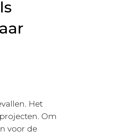
ls
aar
vallen. Het
e projecten. Om
an voor de