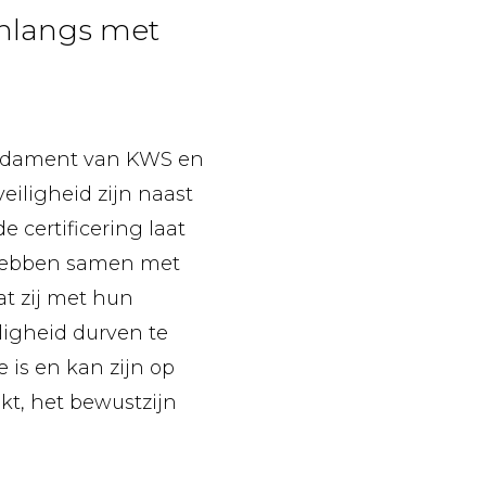
 onlangs met
fundament van KWS en
iligheid zijn naast
 certificering laat
 hebben samen met
t zij met hun
ligheid durven te
 is en kan zijn op
t, het bewustzijn