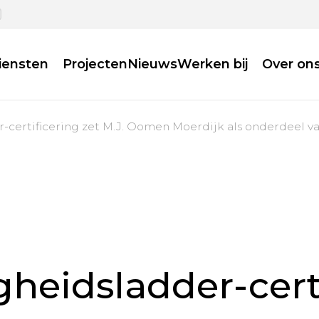
iensten
Projecten
Nieuws
Werken bij
Over on
-certificering zet M.J. Oomen Moerdijk als onderdeel v
gheidsladder-cert