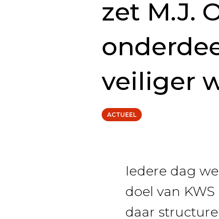
zet M.J.
onderdee
veiliger 
ACTUEEL
Iedere dag we
doel van KWS i
daar structure