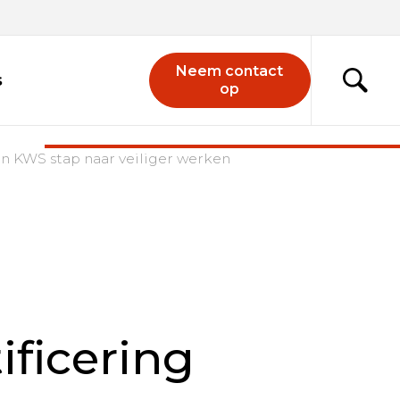
Neem contact
s
op
an KWS stap naar veiliger werken
ificering