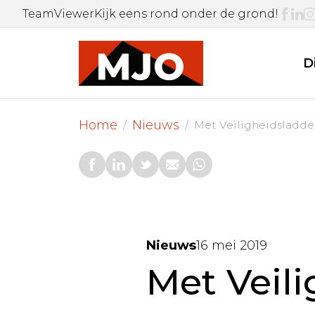
Skip
TeamViewer
Kijk eens rond onder de grond!
to
content
D
Home
Nieuws
Met Veiligheidsladder
Nieuws
16 mei 2019
Met Veili