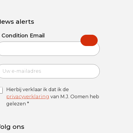
ews alerts
 Condition Email
m
Hierbij verklaar ik dat ik de
privacyverklaring
van M.J. Oomen heb
gelezen *
m
olg ons