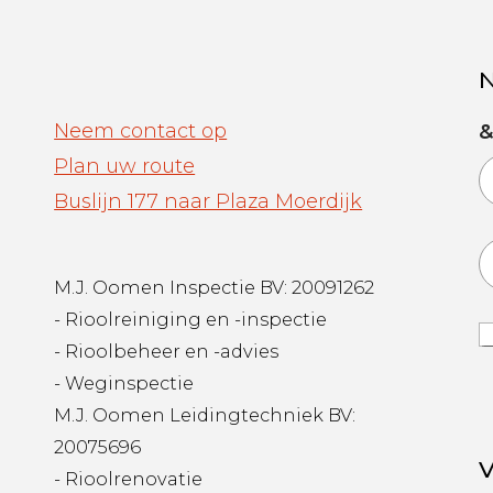
N
Neem contact op
&
Plan uw route
Buslijn 177 naar Plaza Moerdijk
E
M.J. Oomen Inspectie BV: 20091262
a
i
- Rioolreiniging en -inspectie
l
T
*
- Rioolbeheer en -advies
e
r
- Weginspectie
s
M.J. Oomen Leidingtechniek BV:
&
20075696
C
V
o
- Rioolrenovatie