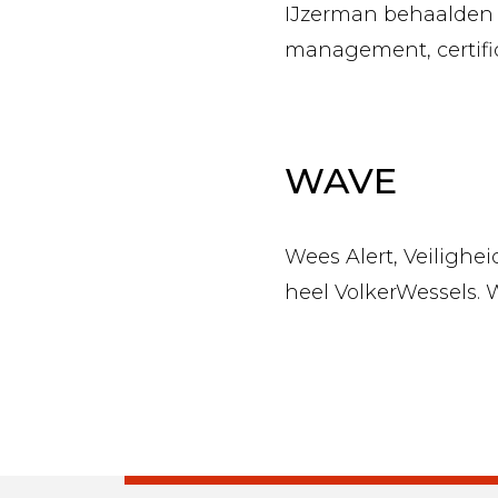
IJzerman behaalden a
management, certifice
WAVE
Wees Alert, Veiligh
heel VolkerWessels. W