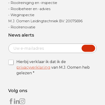
- Rioolreiniging en -inspectie
- Rioolbeheer en -advies
- Weginspectie
M.J. Oomen Leidingtechniek BV: 20075696
- Rioolrenovatie
News alerts
E
T
m
e
a
r
i
m
T
Hierbij verklaar ik dat ik de
l
s
e
*
privacyverklaring
van M.J. Oomen heb
*
r
C
gelezen *
m
o
s
n
&
d
C
i
Volg ons
o
t
n
i
d
o