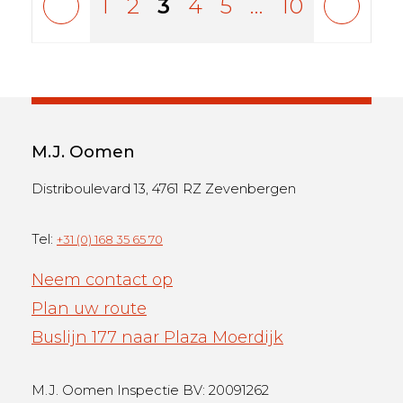
1
2
3
4
5
…
10
M.J. Oomen
Distriboulevard 13, 4761 RZ Zevenbergen
Tel:
+31 (0) 168 35 65 70
Neem contact op
Plan uw route
Buslijn 177 naar Plaza Moerdijk
M.J. Oomen Inspectie BV: 20091262