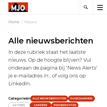
Skip
to
content
Home
Nieuws
Alle nieuwsberichten
In deze rubriek staat het laatste
nieuws. Op de hoogte blijven? Vul
onderaan de pagina bij 'News Alerts'
je e-mailadres in , of volg ons op
LinkedIn.
Categorieën
ALLE NIEUWSBERICHTEN
DUURZAAMHEID
ACTUEEL
CARRIÈRE
PERSBERICHTEN